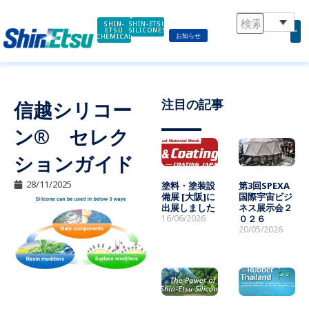
内
容
SHIN-
SHIN-ETSU
ETSU
SILICONES
お知らせ
CHEMICAL
を
ス
キ
ッ
注目の記事
信越シリコー
プ
ン® セレク
ションガイド
28/11/2025
塗料・塗装設
第3回SPEXA
備展 [大阪]に
国際宇宙ビジ
出展しました
ネス展示会２
16/06/2026
０２６
20/05/2026