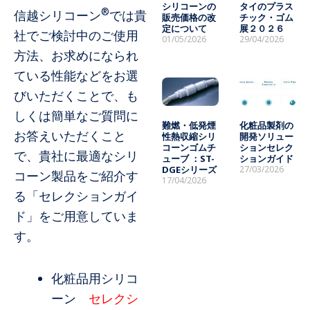
シリコーンの
タイのプラス
®
信越シリコーン
では貴
販売価格の改
チック・ゴム
定について
展２０２６
社でご検討中のご使用
01/05/2026
29/04/2026
方法、お求めになられ
ている性能などをお選
びいただくことで、も
しくは簡単なご質問に
難燃・低発煙
化粧品製剤の
お答えいただくこと
性熱収縮シリ
開発ソリュー
コーンゴムチ
ションセレク
で、貴社に最適なシリ
ューブ ：ST-
ションガイド
DGEシリーズ
27/03/2026
コーン製品をご紹介す
17/04/2026
る「セレクションガイ
ド」をご用意していま
す。
化粧品用シリコ
ーン
セレクシ