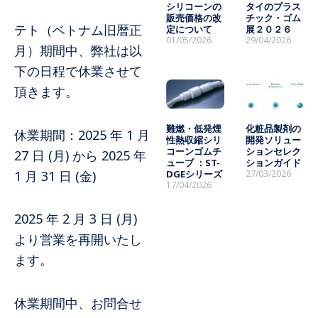
シリコーンの
タイのプラス
販売価格の改
チック・ゴム
テト（ベトナム旧暦正
定について
展２０２６
01/05/2026
29/04/2026
月）期間中、弊社は以
下の日程で休業させて
頂きます。
難燃・低発煙
化粧品製剤の
休業期間：2025 年 1 月
性熱収縮シリ
開発ソリュー
コーンゴムチ
ションセレク
27 日 (月) から 2025 年
ューブ ：ST-
ションガイド
DGEシリーズ
27/03/2026
1 月 31 日 (金)
17/04/2026
2025 年 2 月 3 日 (月)
より営業を再開いたし
ます。
休業期間中、お問合せ