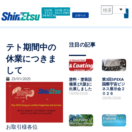
内
容
SHIN-
SHIN-ETSU
ETSU
SILICONES
お知らせ
CHEMICAL
を
ス
キ
ッ
注目の記事
テト期間中の
プ
休業につきま
して
23/01/2025
塗料・塗装設
第3回SPEXA
備展 [大阪]に
国際宇宙ビジ
出展しました
ネス展示会２
16/06/2026
０２６
20/05/2026
お取引様各位